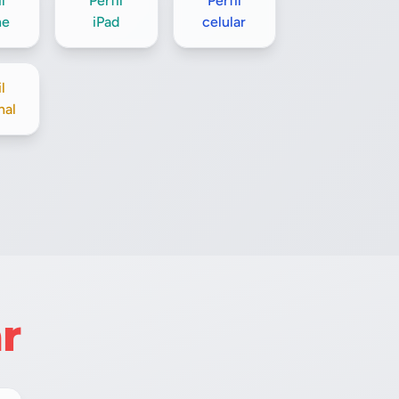
l
Perfil
Perfil
ne
iPad
celular
l
nal
r