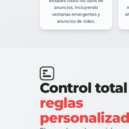
Bloquea todos los tipos de
anuncios, incluyendo
m
ventanas emergentes y
si
anuncios de video.
Control tota
reglas
personaliza