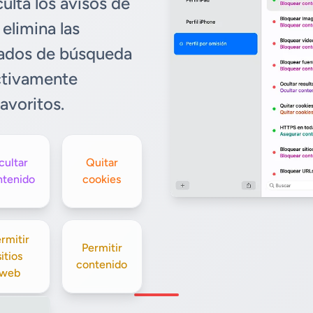
ulta los avisos de
 elimina las
ultados de búsqueda
ctivamente
avoritos.
cultar
Quitar
ntenido
cookies
rmitir
Permitir
sitios
contenido
web