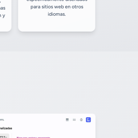
,
para sitios web en otros
nas
idiomas.
n y