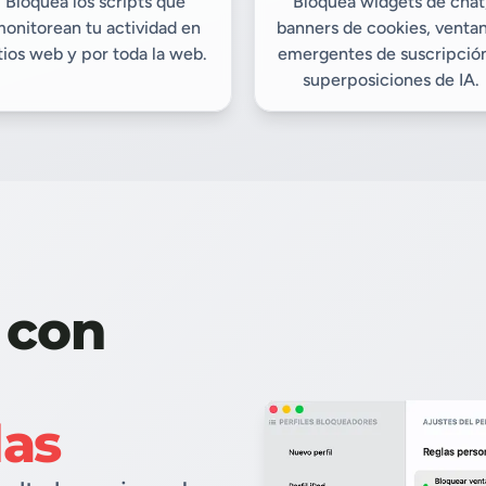
Bloquea los scripts que
Bloquea widgets de chat
onitorean tu actividad en
banners de cookies, venta
tios web y por toda la web.
emergentes de suscripció
superposiciones de IA.
l con
das